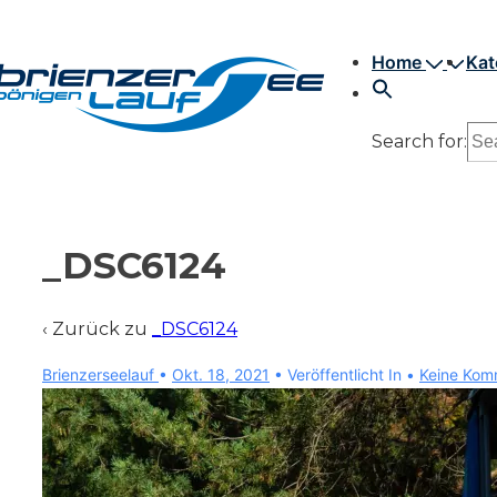
↓
Hauptnavigation
Zum
Home
Kat
Inhalt
Search for:
_DSC6124
‹ Zurück zu
_DSC6124
Brienzerseelauf
•
Okt. 18, 2021
Veröffentlicht In
Keine Kom