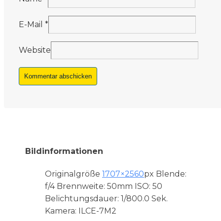
E-Mail
*
Website
Bildinformationen
Originalgröße
1707×2560
px
Blende:
f/4
Brennweite: 50mm
ISO: 50
Belichtungsdauer: 1/800.0 Sek.
Kamera: ILCE-7M2