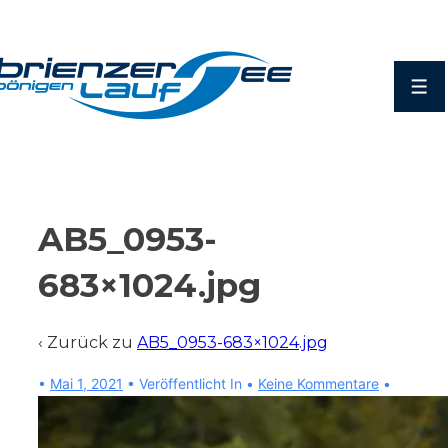
↓
Zum
Inhalt
Men
AB5_0953-
683×1024.jpg
‹ Zurück zu
AB5_0953-683×1024.jpg
•
Mai 1, 2021
Veröffentlicht In
Keine Kommentare