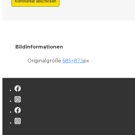
Bildinformationen
Originalgröße
685×873
px