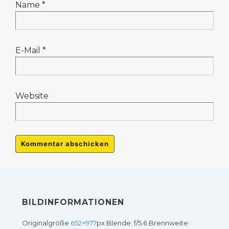
Name
*
E-Mail
*
Website
BILDINFORMATIONEN
Originalgröße
652×977
px
Blende: f/5.6
Brennweite: