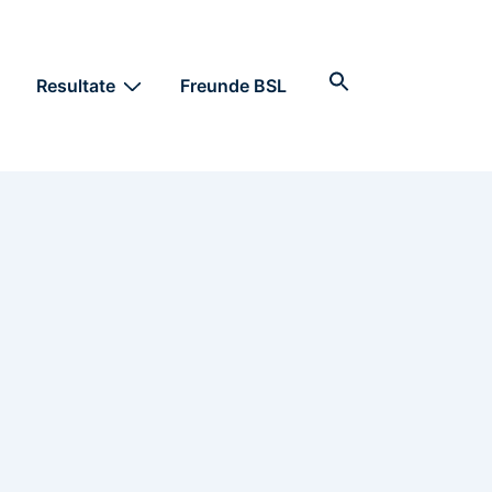
Search
Resultate
Freunde BSL
for:
Search Button