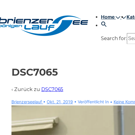
↓
Hauptnavigation
Zum
Home
Kat
Inhalt
Search for:
DSC7065
‹ Zurück zu
DSC7065
Brienzerseelauf
•
Okt. 21, 2019
Veröffentlicht In
Keine Kom