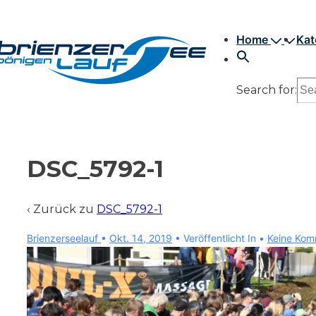
↓
Hauptnavigation
Zum
Home
Kat
Inhalt
Search for:
DSC_5792-1
‹ Zurück zu
DSC_5792-1
Brienzerseelauf
•
Okt. 14, 2019
Veröffentlicht In
Keine Kom