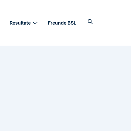
Search
Resultate
Freunde BSL
for:
Search Button