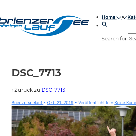
↓
Hauptnavigation
Zum
Home
Kat
Inhalt
Search for:
DSC_7713
‹ Zurück zu
DSC_7713
Brienzerseelauf
•
Okt. 21, 2019
Veröffentlicht In
Keine Kom