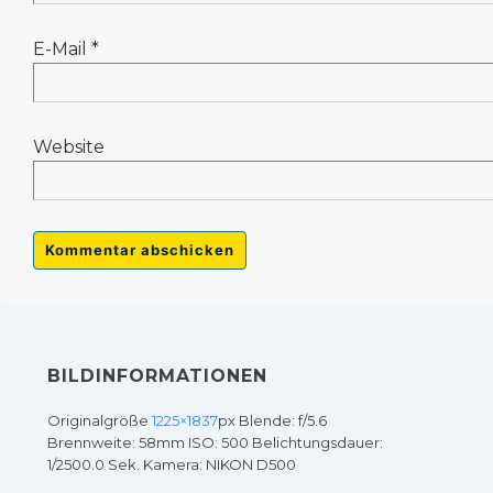
E-Mail
*
Website
BILDINFORMATIONEN
Originalgröße
1225×1837
px
Blende: f/5.6
Brennweite: 58mm
ISO: 500
Belichtungsdauer:
1/2500.0 Sek.
Kamera: NIKON D500