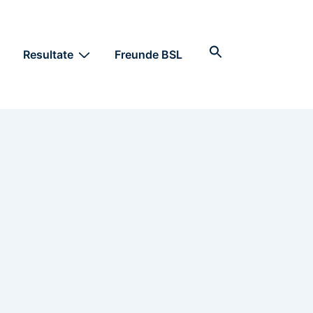
Search
Resultate
Freunde BSL
for:
Search Button