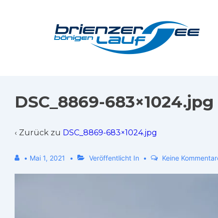
DSC_8869-683×1024.jpg
‹ Zurück zu
DSC_8869-683×1024.jpg
•
Mai 1, 2021
Veröffentlicht In
Keine Kommentar