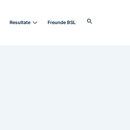
Search
Resultate
Freunde BSL
for:
Search Button