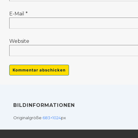
E-Mail
*
Website
BILDINFORMATIONEN
Originalgröße
683×1024
px