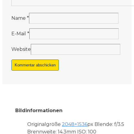
Name
*
E-Mail
*
Website
Bildinformationen
Originalgröße
2048×1536
px
Blende: f/3.5
Brennweite: 14.3mm
ISO: 100