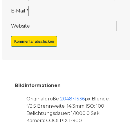
E-Mail
*
Website
Bildinformationen
Originalgröße
2048×1536
px
Blende:
f/3.5
Brennweite: 14.3mm
ISO: 100
Belichtungsdauer: 1/1000.0 Sek.
Kamera: COOLPIX P900