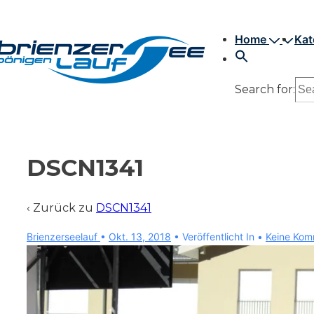
↓
Hauptnavigation
Zum
Home
Kat
Inhalt
Search for:
DSCN1341
‹ Zurück zu
DSCN1341
Brienzerseelauf
•
Okt. 13, 2018
Veröffentlicht In
Keine Kom