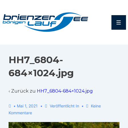
HH7_6804-
684×1024.jpg
‹ Zurück zu
HH7_6804-684×1024.jpg
•
Mai 1, 2021
Veröffentlicht In
Keine
Kommentare