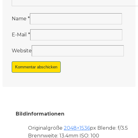
Name
*
E-Mail
*
Website
Bildinformationen
Originalgröße
2048×1536
px
Blende: f/3.5
Brennweite: 13.4mm
ISO: 100